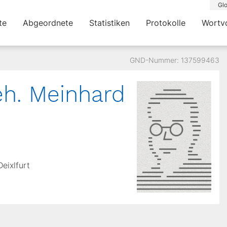
Glo
te
Abgeordnete
Statistiken
Protokolle
Wortv
GND-Nummer: 137599463
. eh. Meinhard
Deixlfurt