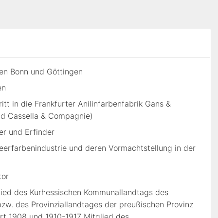
ten Bonn und Göttingen
en
ritt in die Frankfurter Anilinfarbenfabrik Gans &
ld Cassella & Compagnie)
er und Erfinder
Teerfarbenindustrie und deren Vormachtstellung in der
tor
lied des Kurhessischen Kommunallandtags des
zw. des Provinziallandtages der preußischen Provinz
rt 1908 und 1910-1917 Mitglied des