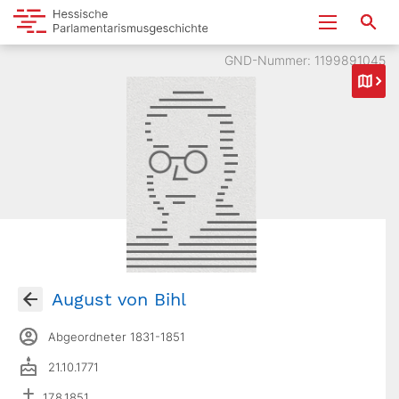
GND-Nummer: 1199891045
August von Bihl
Abgeordneter 1831-1851
21.10.1771
17.8.1851