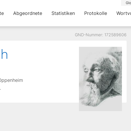
Glo
te
Abgeordnete
Statistiken
Protokolle
Wortv
GND-Nummer: 172589606
ch
n Oppenheim
r