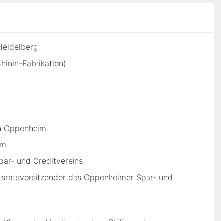
Heidelberg
Chinin-Fabrikation)
in Oppenheim
im
ar- und Creditvereins
htsratsvorsitzender des Oppenheimer Spar- und