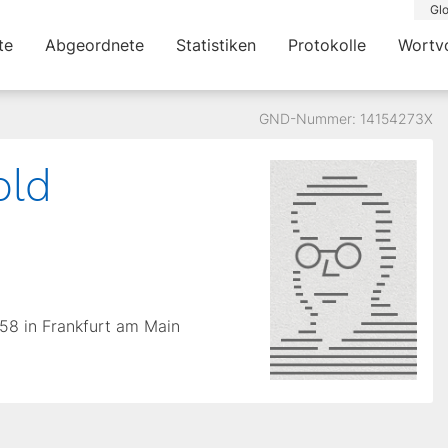
Glo
te
Abgeordnete
Statistiken
Protokolle
Wortv
GND-Nummer: 14154273X
old
858 in Frankfurt am Main