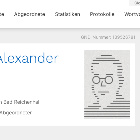
Glo
te
Abgeordnete
Statistiken
Protokolle
Wortv
GND-Nummer: 139526781
 Alexander
n Bad Reichenhall
, Abgeordneter