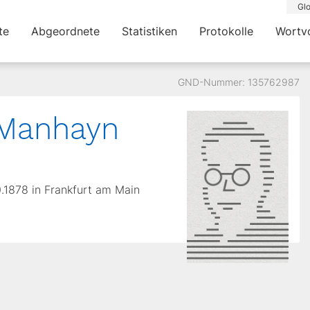
Glo
te
Abgeordnete
Statistiken
Protokolle
Wortv
GND-Nummer: 135762987
Manhayn
0.1878 in Frankfurt am Main