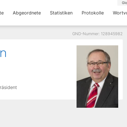
Glo
te
Abgeordnete
Statistiken
Protokolle
Wortv
GND-Nummer: 128945982
nn
räsident