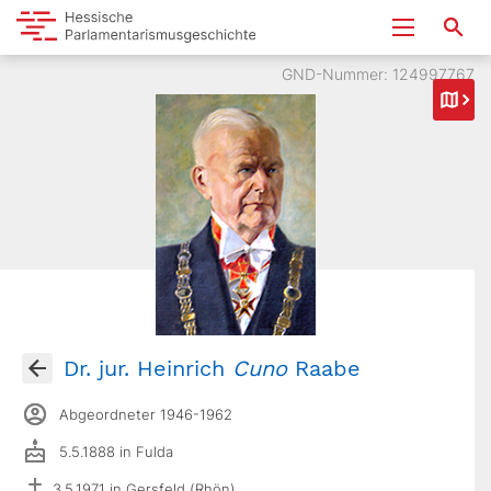
GND-Nummer: 124997767
Dr. jur. Heinrich
Cuno
Raabe
Abgeordneter 1946-1962
5.5.1888 in Fulda
3.5.1971 in Gersfeld (Rhön)