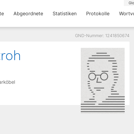
Glo
te
Abgeordnete
Statistiken
Protokolle
Wortv
GND-Nummer: 1241850674
roh
arköbel