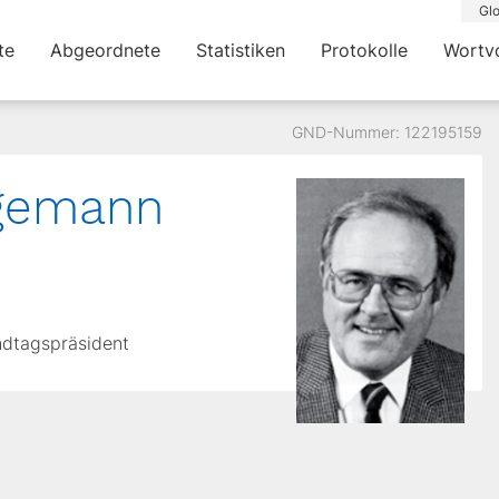
Glo
te
Abgeordnete
Statistiken
Protokolle
Wortv
GND-Nummer: 122195159
gemann
andtagspräsident