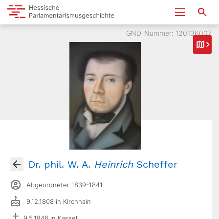
GND-Nummer: 120136007
Dr. phil. W. A.
Heinrich
Scheffer
Abgeordneter 1839-1841
9.12.1808 in Kirchhain
9.5.1846 in Kassel