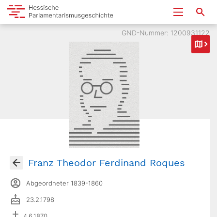
GND-Nummer: 1200931122
Franz Theodor Ferdinand Roques
Abgeordneter 1839-1860
23.2.1798
4.6.1870