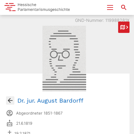
GND-Nummer: 119988281X
Dr. jur. August Bardorff
Abgeordneter 1851-1867
21.6.1819
19.2.1871