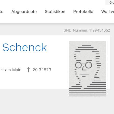
Glo
te
Abgeordnete
Statistiken
Protokolle
Wortv
GND-Nummer: 1199454052
h Schenck
urt am Main
29.3.1873