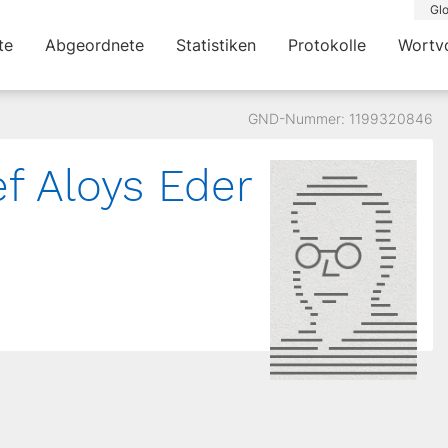
Glo
te
Abgeordnete
Statistiken
Protokolle
Wortv
GND-Nummer: 1199320846
ef Aloys Eder