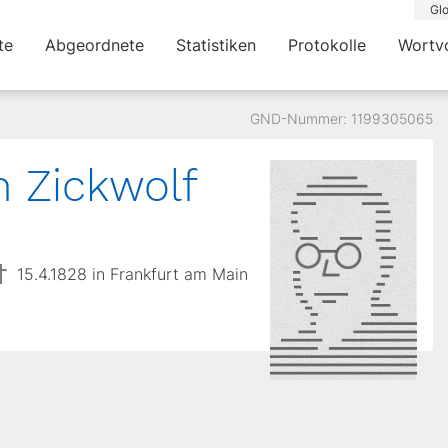
Glo
te
Abgeordnete
Statistiken
Protokolle
Wortv
GND-Nummer: 1199305065
n Zickwolf
15.4.1828 in Frankfurt am Main