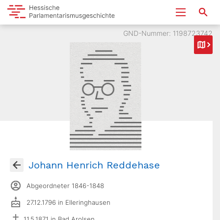
GND-Nummer: 1198723742
Johann Henrich Reddehase
Abgeordneter 1846-1848
27.12.1796 in Elleringhausen
11.5.1871 in Bad Arolsen