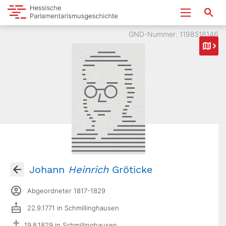
GND-Nummer: 1198518146
Johann
Heinrich
Gröticke
Abgeordneter 1817-1829
22.9.1771 in Schmillinghausen
19.8.1829 in Schmillinghausen