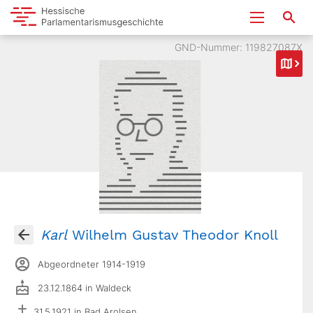
GND-Nummer: 119827087X
Karl
Wilhelm Gustav Theodor Knoll
Abgeordneter 1914-1919
23.12.1864 in Waldeck
31.5.1921 in Bad Arolsen