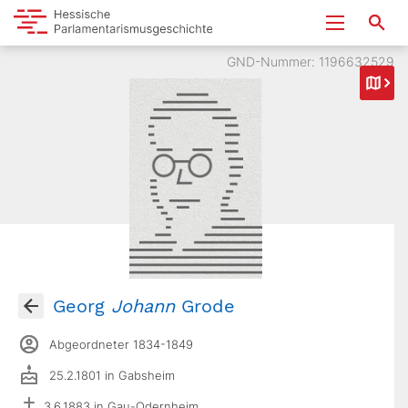
GND-Nummer: 1196632529
Georg
Johann
Grode
Abgeordneter 1834-1849
25.2.1801 in Gabsheim
3.6.1883 in Gau-Odernheim