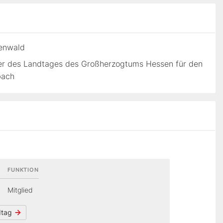
denwald
er des Landtages des Großherzogtums Hessen für den
bach
FUNKTION
Mitglied
dtag