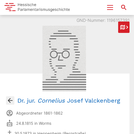
GND-Nummer: 1196157391
Dr. jur.
Cornelius
Josef Valckenberg
Abgeordneter 1861-1862
24.8.1815 in Worms
30.5.1873 in Heppenheim (Bergstraße)