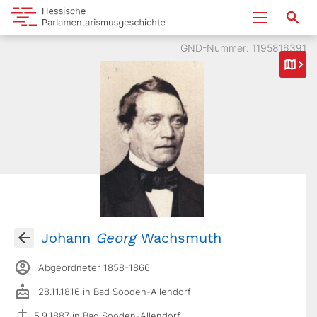
GND-Nummer: 1195816391
Johann
Georg
Wachsmuth
Abgeordneter 1858-1866
28.11.1816 in Bad Sooden-Allendorf
5.9.1887 in Bad Sooden-Allendorf