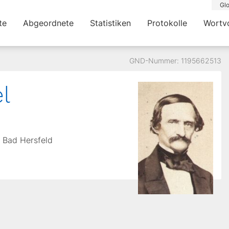
Glo
te
Abgeordnete
Statistiken
Protokolle
Wortv
GND-Nummer: 1195662513
l
n Bad Hersfeld