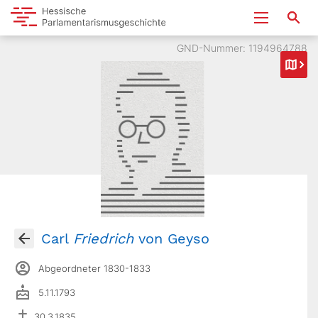
GND-Nummer: 1194964788
Carl
Friedrich
von Geyso
Abgeordneter 1830-1833
5.11.1793
30.3.1835