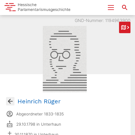
GND-Nummer: 1194963900
Heinrich Rüger
Abgeordneter 1833-1835
29.10.1798 in Unterhaun
30.11.1870 in Unterhaun