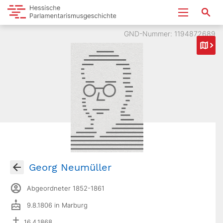
GND-Nummer: 1194872689
Georg Neumüller
Abgeordneter 1852-1861
9.8.1806 in Marburg
16.4.1868