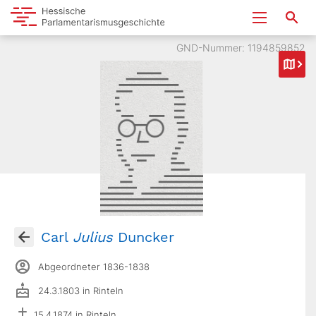
GND-Nummer: 1194859852
Carl
Julius
Duncker
Abgeordneter 1836-1838
24.3.1803 in Rinteln
15.4.1874 in Rinteln