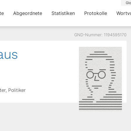
Glo
te
Abgeordnete
Statistiken
Protokolle
Wortv
GND-Nummer: 1194595170
aus
r, Politiker