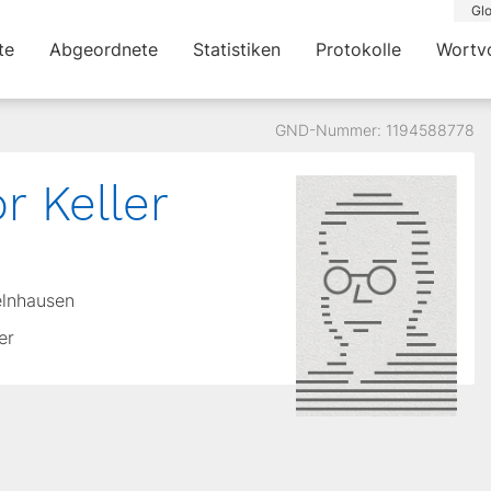
Glo
te
Abgeordnete
Statistiken
Protokolle
Wortv
GND-Nummer: 1194588778
r Keller
elnhausen
er