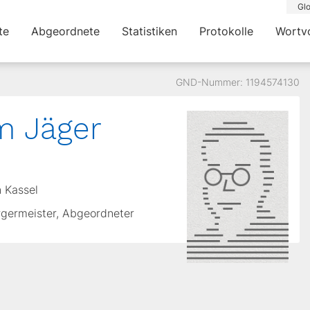
Glo
te
Abgeordnete
Statistiken
Protokolle
Wortv
GND-Nummer: 1194574130
m Jäger
n Kassel
ürgermeister, Abgeordneter