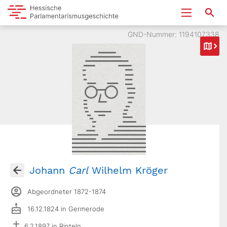
GND-Nummer: 1194107338
Johann
Carl
Wilhelm Kröger
Abgeordneter 1872-1874
16.12.1824 in Germerode
6.2.1897 in Rinteln