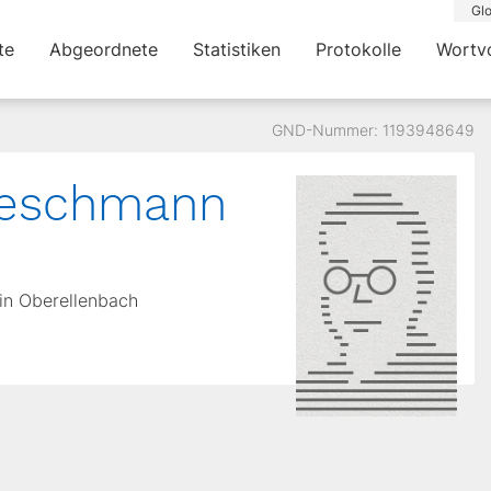
Glo
te
Abgeordnete
Statistiken
Protokolle
Wortv
GND-Nummer: 1193948649
ieschmann
 in Oberellenbach