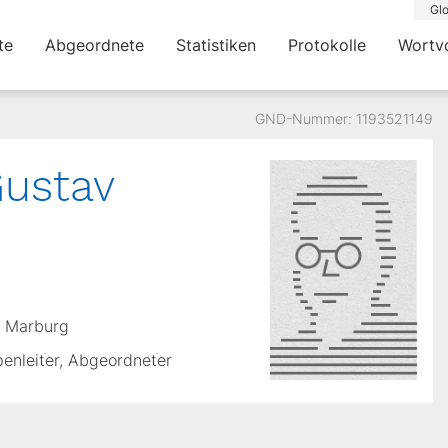
Glo
te
Abgeordnete
Statistiken
Protokolle
Wortv
GND-Nummer: 1193521149
ustav
n Marburg
penleiter, Abgeordneter