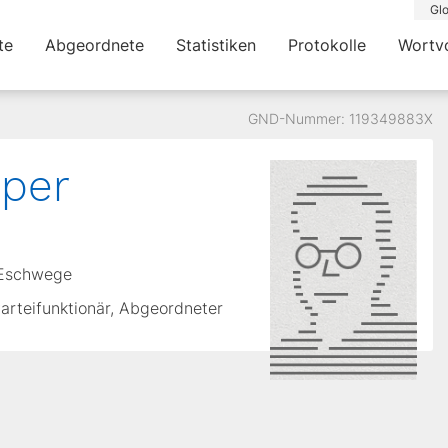
Glo
te
Abgeordnete
Statistiken
Protokolle
Wortv
GND-Nummer: 119349883X
per
 Eschwege
Parteifunktionär, Abgeordneter