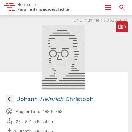
GND-Nummer: 1193208807
Johann
Heinrich
Christoph
Abgeordneter 1886-1898
28.1.1841 in Eschborn
24.9.1905 in Eschborn