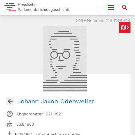
GND-Nummer: 1193148944
Johann Jakob Odenweller
Abgeordneter 1921-1921
30.8.1880
16.12.1921 in Bad Homburg v.d.Höhe