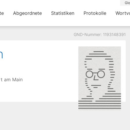
Glo
te
Abgeordnete
Statistiken
Protokolle
Wortv
GND-Nummer: 1193148391
h
rt am Main