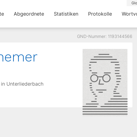
Glo
te
Abgeordnete
Statistiken
Protokolle
Wortv
GND-Nummer: 1193144566
inemer
 in Unterliederbach