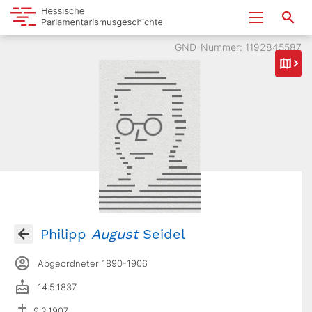
GND-Nummer: 1192845587
Philipp
August
Seidel
Abgeordneter 1890-1906
14.5.1837
9.2.1907