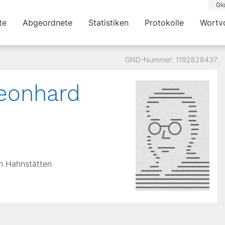
Glo
te
Abgeordnete
Statistiken
Protokolle
Wortv
GND-Nummer: 1192828437
eonhard
in Hahnstätten