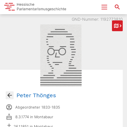
GND-Nummer: 1192773810
Peter Thönges
Abgeordneter 1833-1835
8.3.1774 in Montabaur
26.1.1851 in Montabaur