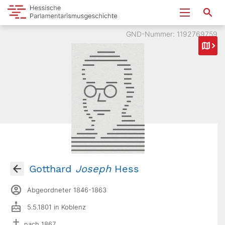
GND-Nummer: 1192769759
Gotthard
Joseph
Hess
Abgeordneter 1846-1863
5.5.1801 in Koblenz
nach 1867