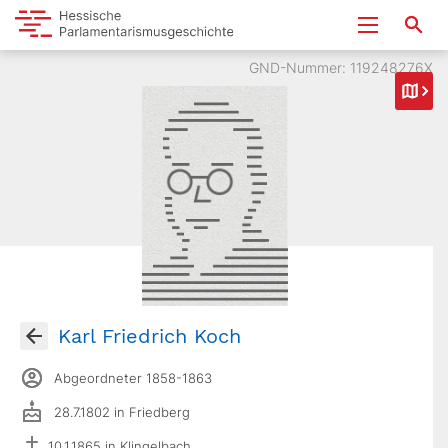
GND-Nummer: 119248276X
Karl Friedrich Koch
Abgeordneter 1858-1863
28.7.1802 in Friedberg
10.1.1865 in Klingelbach