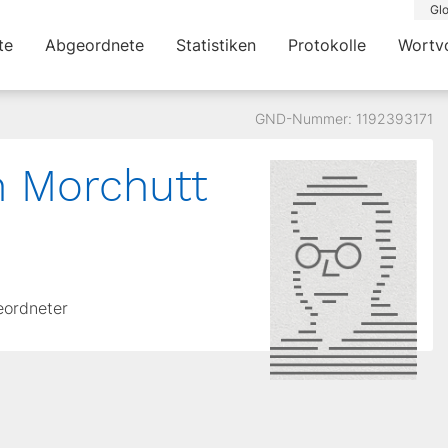
Glo
te
Abgeordnete
Statistiken
Protokolle
Wortv
GND-Nummer: 1192393171
h Morchutt
eordneter