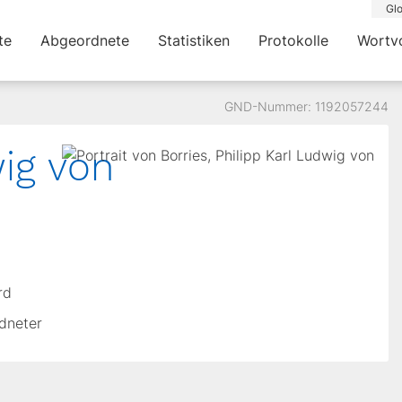
Glo
te
Abgeordnete
Statistiken
Protokolle
Wortv
GND-Nummer: 1192057244
ig von
rd
rdneter