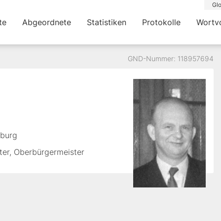
Glo
te
Abgeordnete
Statistiken
Protokolle
Wortv
GND-Nummer: 118957694
n
rburg
ster, Oberbürgermeister