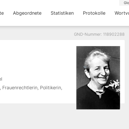
Glo
te
Abgeordnete
Statistiken
Protokolle
Wortv
GND-Nummer: 118902288
el
Frauenrechtlerin, Politikerin,