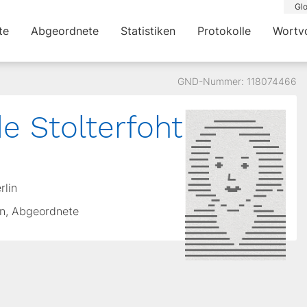
Glo
te
Abgeordnete
Statistiken
Protokolle
Wortv
GND-Nummer: 118074466
e Stolterfoht
rlin
erin, Abgeordnete