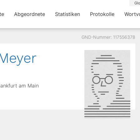
Glo
te
Abgeordnete
Statistiken
Protokolle
Wortv
GND-Nummer: 117556378
 Meyer
Frankfurt am Main